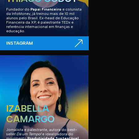
Fundador do
Papai Financeiro
e colunista
da InfoMoney, já treinou mais de 10 mil
alunos pelo Brasil. Ex-head de Educação
Financeira da XP, é palestrante TEDx e
referência internacional em finanças e
educação.
INSTAGRAM
IZABELLA
CAMARGO
Jornalista e palestrante, autora do best-
seller
Dá um Tempo!
e idealizadora do
movimento
Produtividade Sustentável
.