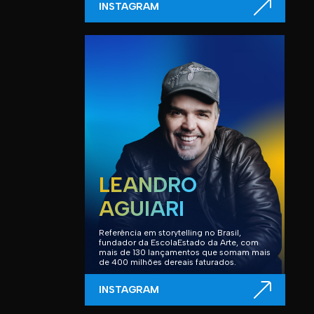
INSTAGRAM
LEANDRO
AGUIARI
Referência em storytelling no Brasil,
fundador da EscolaEstado da Arte, com
mais de 130 lançamentos que somam mais
de 400 milhões dereais faturados.
INSTAGRAM