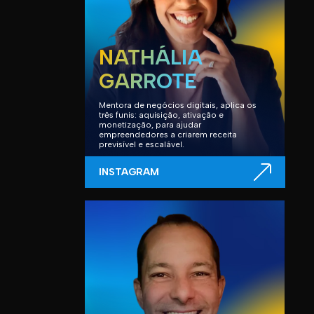
NATHÁLIA
GARROTE
Mentora de negócios digitais, aplica os
três funis: aquisição, ativação e
monetização, para ajudar
empreendedores a criarem receita
previsível e escalável.
INSTAGRAM